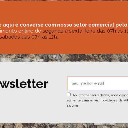
e aqui
e converse com nosso setor comercial pelo
imento online de
segunda à sexta-feira das 07h às 11
sábados das 07h às 12h.
wsletter
Ao informar seus dados, Você conc
somente para enviar novidades da Alt
alguma.