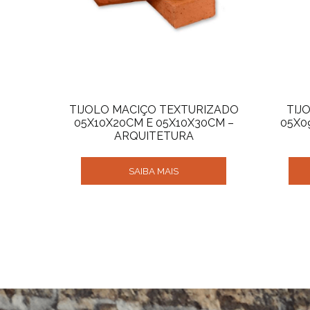
TIJOLO MACIÇO TEXTURIZADO
TIJ
05X10X20CM E 05X10X30CM –
05X0
ARQUITETURA
SAIBA MAIS