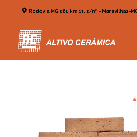
Rodovia MG 060 km 11, s/nº - Maravilhas-M