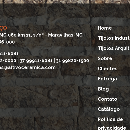
ÇO
Home
MG 060 km 11, s/nº - Maravilhas-MG
Tijolos Indust
66-000
Tijolos Arqui
911-6081
Sobre
72-0000
|
37 99911-6081
|
31 99820-1500
s@altivoceramica.com
Clientes
Entrega
Blog
Contato
Catálogo
Política de
privacidade